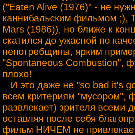
("Eaten Alive (1976)" - не ну
каннибальским фильмом ;), T
Mars (1986)), но ближе к ко
скатился до ужасной по кач
непотребщины, ярким пример
"Spontaneous Combustion", 
плохо!
И это даже не "so bad it's 
всем критериям "мусором", 
развлекает) зрителя всеми 
оставляя после себя благопр
фильм НИЧЕМ не привлекает,